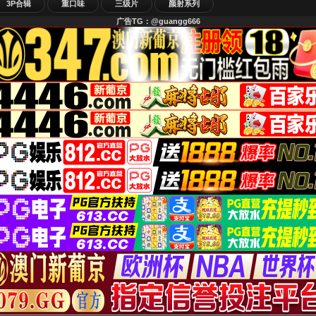
3P合辑
重口味
三级片
颜射系列
广告TG：@guangg666