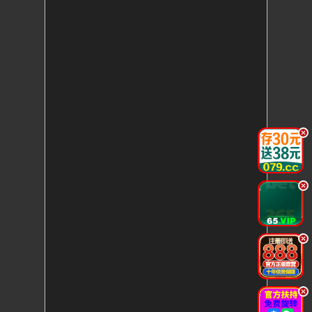
.
.
.
.